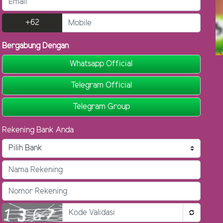
+62
Bergabung Dengan
Whatsapp Official
Telegram Official
Telegram Group
Rekening Bank Anda