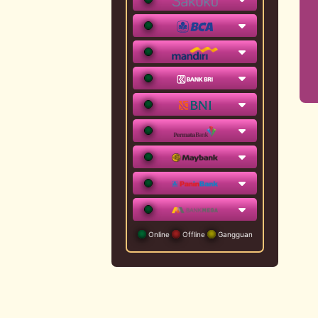
Online
Offline
Gangguan