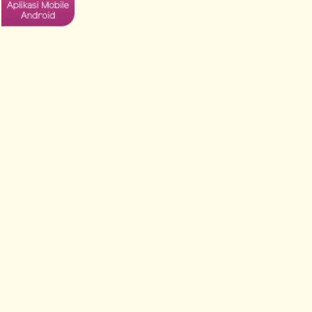
Kebijakan
TENTANG KA
ANEKASLOTS situs taruhan onl
Terpercaya Resmi Indonesia