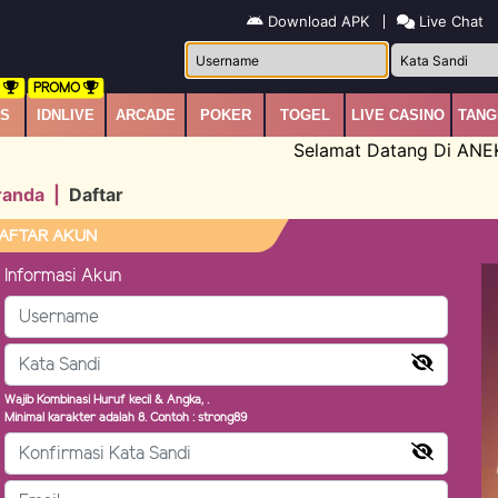
Download APK
Live Chat
O
PROMO
TS
IDNLIVE
ARCADE
POKER
TOGEL
LIVE CASINO
TANG
Selamat Datang Di ANEKASLOTS 
randa
Daftar
AFTAR AKUN
Informasi Akun
Wajib Kombinasi Huruf kecil & Angka, .
Minimal karakter adalah 8. Contoh : strong89